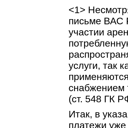
<1> Несмотр
письме ВАС 
участии арен
потребленну
распростран
услуги, так 
применяются
снабжением т
(ст. 548 ГК Р
Итак, в ука
платежи уже