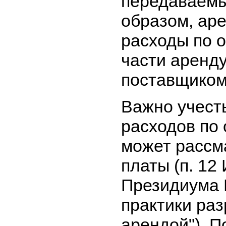
передаваемы
образом, ар
расходы по о
части аренд
поставщиком 
Важно учест
расходов по 
может рассм
платы (п. 1
Президиума 
практики раз
арендой"). П