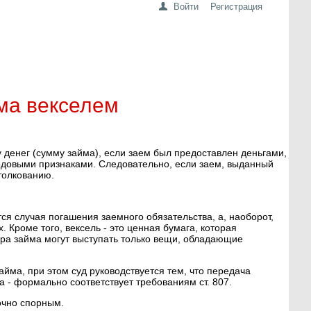
Войти
Регистрация
ма векселем
у денег (сумму займа), если заем был предоставлен деньгами,
одовыми признаками. Следовательно, если заем, выданный
толкованию.
ся случая погашения заемного обязательства, а, наоборот,
 Кроме того, вексель - это ценная бумага, которая
ора займа могут выступать только вещи, обладающие
йма, при этом суд руководствуется тем, что передача
а - формально соответствует требованиям ст. 807.
очно спорным.