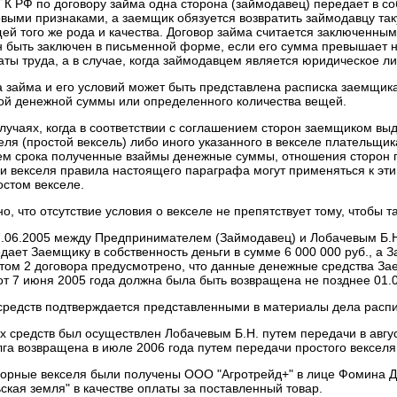
8 ГК РФ по договору займа одна сторона (займодавец) передает в с
ыми признаками, а заемщик обязуется возвратить займодавцу так
ей того же рода и качества. Договор займа считается заключенным
 быть заключен в письменной форме, если его сумма превышает н
ы труда, а в случае, когда займодавцем является юридическое ли
 займа и его условий может быть представлена расписка заемщик
й денежной суммы или определенного количества вещей.
 случаях, когда в соответствии с соглашением сторон заемщиком в
еля (простой вексель) либо иного указанного в векселе плательщи
ем срока полученные взаймы денежные суммы, отношения сторон п
и векселя правила настоящего параграфа могут применяться к эти
остом векселе.
, что отсутствие условия о векселе не препятствует тому, чтобы 
7.06.2005 между Предпринимателем (Займодавец) и Лобачевым Б.Н.
ает Заемщику в собственность деньги в сумме 6 000 000 руб., а З
ктом 2 договора предусмотрено, что данные денежные средства З
т 7 июня 2005 года должна была быть возвращена не позднее 01.0
редств подтверждается представленными в материалы дела распис
 средств был осуществлен Лобачевым Б.Н. путем передачи в авгус
лга возвращена в июле 2006 года путем передачи простого векселя
порные векселя были получены ООО "Агротрейд+" в лице Фомина Д.
ская земля" в качестве оплаты за поставленный товар.