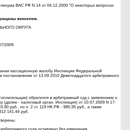
енума ВАС РФ N 14 от 04.12.2000 "О некоторых вопросах
вращены векселем.
ЬНОГО ОКРУГА
87/2009
едании кассационную жалобу Инспекции Федеральной
 и постановление от 13.09.2010 Девятнадцатого арбитражного
оплательщик) обратился в арбитражный суд с заявлением о
(далее - налоговый орган, Инспекция) от 10.07.2009 N 17-
90 руб., по п. 2 ст. 119 НК РФ - 985,95 руб., а также
12 141,44 руб.
творены.
 арбитражного суда оставлено без изменения