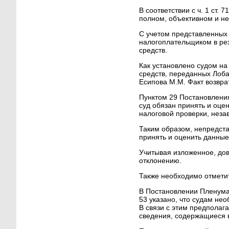
В соответствии с ч. 1 ст
полном, объективном и н
С учетом представленных 
налогоплательщиком в рез
средств.
Как установлено судом на
средств, переданных Лобач
Есипова М.М. Факт возвра
Пунктом 29 Постановления
суд обязан принять и оце
налоговой проверки, неза
Таким образом, непредста
принять и оценить данные
Учитывая изложенное, дов
отклонению.
Также необходимо отмети
В Постановлении Пленума
53 указано, что судам не
В связи с этим предполаг
сведения, содержащиеся в