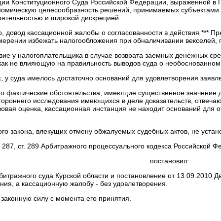
ии Конституционного Суда Российской Федерации, выраженной в П
ономическую целесообразность решений, принимаемых субъектами 
оятельностью и широкой дискрецией.
, довод кассационной жалобы о согласованности в действия *** П
амерении избежать налогообложения при обналичивании векселей,
вие у налогоплательщика в случае возврата заемных денежных сре
ак не влияющую на правильность выводов суда о необоснованно
х, у суда имелось достаточно оснований для удовлетворения заяв
о фактические обстоятельства, имеющие существенное значение д
тороннего исследования имеющихся в деле доказательств, отвечаю
овая оценка, кассационная инстанция не находит оснований для
о закона, влекущих отмену обжалуемых судебных актов, не устан
ст. 287, ст. 289 Арбитражного процессуального кодекса Российской 
постановил:
битражного суда Курской области и постановление от 13.09.2010 
ния, а кассационную жалобу - без удовлетворения.
 законную силу с момента его принятия.