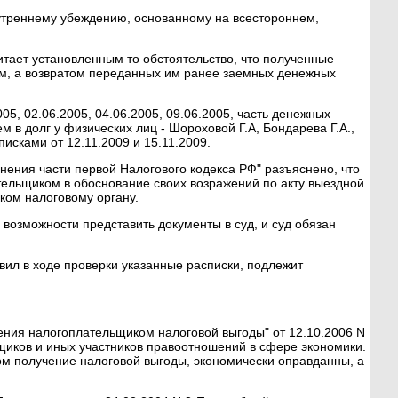
внутреннему убеждению, основанному на всестороннем,
итает установленным то обстоятельство, что полученные
ом, а возвратом переданных им ранее заемных денежных
5, 02.06.2005, 04.06.2005, 09.06.2005, часть денежных
 в долг у физических лиц - Шороховой Г.А, Бондарева Г.А.,
исками от 12.11.2009 и 15.11.2009.
ения части первой Налогового кодекса РФ" разъяснено, что
тельщиком в обоснование своих возражений по акту выездной
ком налоговому органу.
возможности представить документы в суд, и суд обязан
ил в ходе проверки указанные расписки, подлежит
ния налогоплательщиком налоговой выгоды" от 12.10.2006 N
щиков и иных участников правоотношений в сфере экономики.
ом получение налоговой выгоды, экономически оправданны, а