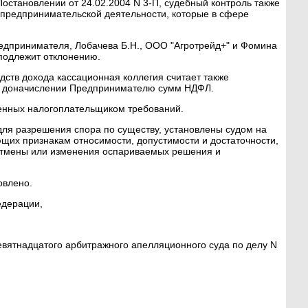
остановлении от 24.02.2004 N 3-П, судебный контроль также
предпринимательской деятельности, которые в сфере
редпринимателя, Лобачева Б.Н., ООО "Агротрейд+" и Фомина
 подлежит отклонению.
дств дохода кассационная коллегия считает также
м доначислении Предпринимателю сумм НДФЛ.
ленных налогоплательщиком требований.
ля разрешения спора по существу, установлены судом на
щих признакам относимости, допустимости и достаточности,
 отмены или изменения оспариваемых решения и
овлено.
Федерации,
Девятнадцатого арбитражного апелляционного суда по делу N