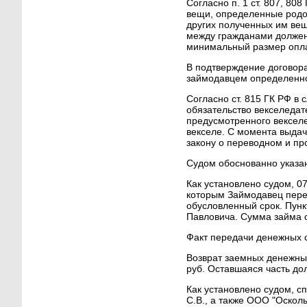
Согласно п. 1 ст. 807, 80
вещи, определенные родов
других полученных им вещ
между гражданами должен
минимальный размер оплат
В подтверждение договора
займодавцем определенно
Согласно ст. 815 ГК РФ в
обязательство векселедат
предусмотренного вексел
векселе. С момента выдач
закону о переводном и пр
Судом обоснованно указано
Как установлено судом, 0
которым Займодавец перед
обусловленный срок. Пун
Павловича. Сумма займа о
Факт передачи денежных с
Возврат заемных денежных
руб. Оставшаяся часть до
Как установлено судом, с
С.В., а также ООО "Осколь