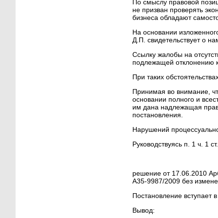
По смыслу правовой позиц
не призван проверять эк
бизнеса обладают самост
На основании изложенного
Д.П. свидетельствует о н
Ссылку жалобы на отсутст
подлежащей отклонению к
При таких обстоятельства
Принимая во внимание, чт
основании полного и всес
им дана надлежащая прав
постановления.
Нарушений процессуальног
Руководствуясь п. 1 ч. 1 
решение от 17.06.2010 Ар
А35-9987/2009 без измене
Постановление вступает в
Вывод: