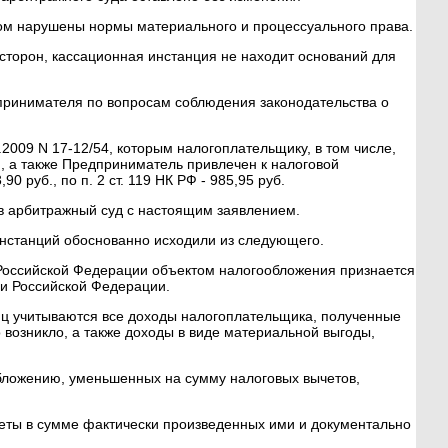
дом нарушены нормы материального и процессуального права.
торон, кассационная инстанция не находит оснований для
принимателя по вопросам соблюдения законодательства о
.2009 N 17-12/54, которым налогоплательщику, в том числе,
., а также Предприниматель привлечен к налоговой
0 руб., по п. 2 ст. 119 НК РФ - 985,95 руб.
в арбитражный суд с настоящим заявлением.
инстанций обоснованно исходили из следующего.
 Российской Федерации объектом налогообложения признается
ми Российской Федерации.
лиц учитываются все доходы налогоплательщика, полученные
 возникло, а также доходы в виде материальной выгоды,
бложению, уменьшенных на сумму налоговых вычетов,
еты в сумме фактически произведенных ими и документально