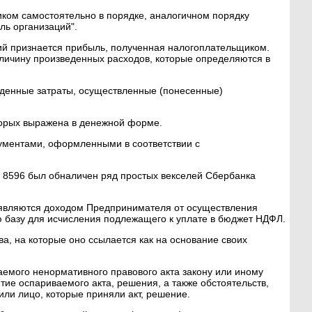
иком самостоятельно в порядке, аналогичном порядку
ль организаций".
ций признается прибыль, полученная налогоплательщиком.
личину произведенных расходов, которые определяются в
жденные затраты, осуществленные (понесенные)
орых выражена в денежной форме.
ументами, оформленными в соответствии с
N 8596 был обналичен ряд простых векселей Сбербанка
. являются доходом Предпринимателя от осуществления
 базу для исчисления подлежащего к уплате в бюджет НДФЛ.
ва, на которые оно ссылается как на основание своих
аемого ненормативного правового акта закону или иному
ие оспариваемого акта, решения, а также обстоятельств,
или лицо, которые приняли акт, решение.