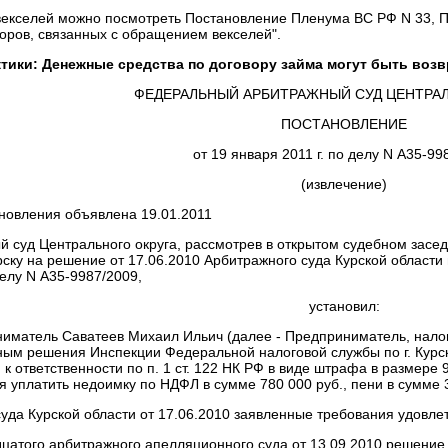
екселей можно посмотреть Постановление Пленума ВС РФ N 33, Пл
оров, связанных с обращением векселей".
тики: Денежные средства по договору займа могут быть воз
ФЕДЕРАЛЬНЫЙ АРБИТРАЖНЫЙ СУД ЦЕНТРАЛ
ПОСТАНОВЛЕНИЕ
от 19 января 2011 г. по делу N А35-99
(извлечение)
новления объявлена 19.01.2011
 суд Центрального округа, рассмотрев в открытом судебном зас
урску на решение от 17.06.2010 Арбитражного суда Курской области
елу N А35-9987/2009,
установил:
иматель Саватеев Михаил Ильич (далее - Предприниматель, налог
ым решения Инспекции Федеральной налоговой службы по г. Курску 
к ответственности по п. 1 ст. 122 НК РФ в виде штрафа в размере 93,
 уплатить недоимку по НДФЛ в сумме 780 000 руб., пени в сумме 3
да Курской области от 17.06.2010 заявленные требования удовле
цатого арбитражного апелляционного суда от 13.09.2010 решение