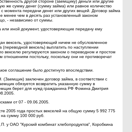
обственность другой стороне (заемщику) деньги или другие
ую же сумму денег (сумму займа) или равное количество
 с момента передачи денег или других вещей. Договор займа
е менее чем в десять раз установленный законом
цо, - независимо от суммы.
а или иной документ, удостоверяющие передачу ему
ыдан вексель, удостоверяющий ничем не обусловленное
ка (переводной вексель) выплатить по наступлении
о векселю регулируются законом о переводном и простом
м отношениям постольку, поскольку они не противоречат
такое соглашение было достигнуто впоследствии.
 (Заемщик) заключен договор займа, в соответствии с
аемщик обязуется возвратить указанную сумму в
аемщик берет для нужд гражданина РФ Фомина Дмитрия
8.2005.
ками от 07 - 09.06.2005.
те 2005 года простых векселей на общую сумму 5 992 775
 на сумму 100 000 руб.
П. у ОАО "Курский комбинат хлебопродуктов", Коробкина