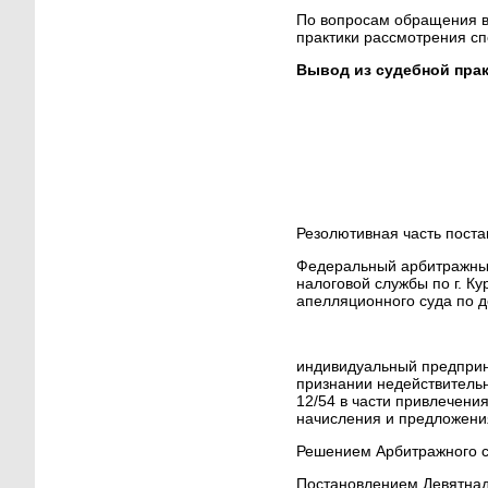
По вопросам обращения в
практики рассмотрения сп
Вывод из судебной прак
Резолютивная часть поста
Федеральный арбитражный
налоговой службы по г. К
апелляционного суда по д
индивидуальный предприн
признании недействительн
12/54 в части привлечения 
начисления и предложения
Решением Арбитражного су
Постановлением Девятнад