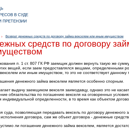
ЩЬ
РЕСОВ В СУДЕ
И ПРЕТЕНЗИИ
Возврат денежных средств по договору займа векселем или иным имуществом
ежных средств по договору зай
муществом
лкования п. 1 ст. 807 ГК РФ заемщик должен вернуть такую же сумм
ругих вещей, если заем предоставлялся вещами, определенными р
векселем или иным имуществом, то это не соответствует данному 
гашения денежного займа векселем является особенно спорным.
агает выдачу заемщиком векселя заимодавцу, однако это не касает
ние обязательства по погашению векселя на оговоренных условиях.
м индивидуальной определенности, в то время как объектом догов
я суда, позволяющая передавать вексель по договору денежного за
 исполнения договора, сам же объект договора - денежные средств
опустимо ли погашение денежного займа векселем, является достат