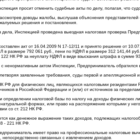
спекция просит отменить судебные акты по делу, полагая, что су
рассмотрев доводы жалобы, выслушав объяснения представителей с
жалуемых решения и постановления.
ов дела, Инспекцией проведена выездная налоговая проверка Пред
оставлен акт от 16.04.2009 N 17-12/11 и принято решение от 10.07
 в размере 792 061 руб., пени по НДФЛ в размере 312 141,44 руб
т. 122 НК РФ за неуплату НДФЛ в виде взыскания штрафа в сумме 93,9
ь с ненормативным актом Инспекции, Предприниматель обратился 
влетворяя заявленные требования, суды первой и апелляционной 
9 НК РФ для физических лиц, являющихся налоговыми резидентами
очников в Российской Федерации и (или) от источников за предела
ри определении налоговой базы по налогу на доходы физических 
 в натуральной формах, или право на распоряжение которыми у него
ии со ст. 212 НК РФ.
ется как денежное выражение таких доходов, подлежащих налогоо
18 - 221 НК РФ.
предприниматель имеет право на профессиональные налоговые выч
 непосредственно связанных с извлечением доходов.