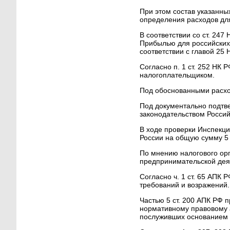
При этом состав указанны
определения расходов для
В соответствии со ст. 24
Прибылью для российских
соответствии с главой 25 
Согласно п. 1 ст. 252 НК
налогоплательщиком.
Под обоснованными расхо
Под документально подтв
законодательством Росси
В ходе проверки Инспекци
России на общую сумму 5 9
По мнению налогового ор
предпринимательской дея
Согласно ч. 1 ст. 65 АПК 
требований и возражений.
Частью 5 ст. 200 АПК РФ 
нормативному правовому а
послуживших основанием д