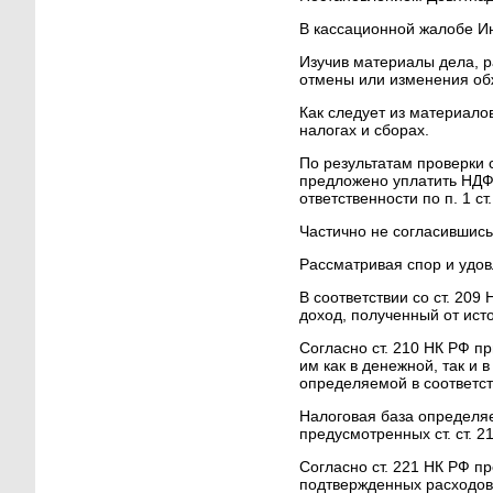
В кассационной жалобе Ин
Изучив материалы дела, 
отмены или изменения об
Как следует из материал
налогах и сборах.
По результатам проверки с
предложено уплатить НДФЛ
ответственности по п. 1 с
Частично не согласившис
Рассматривая спор и удо
В соответствии со ст. 20
доход, полученный от ист
Согласно ст. 210 НК РФ п
им как в денежной, так и
определяемой в соответств
Налоговая база определя
предусмотренных ст. ст. 2
Согласно ст. 221 НК РФ 
подтвержденных расходов,