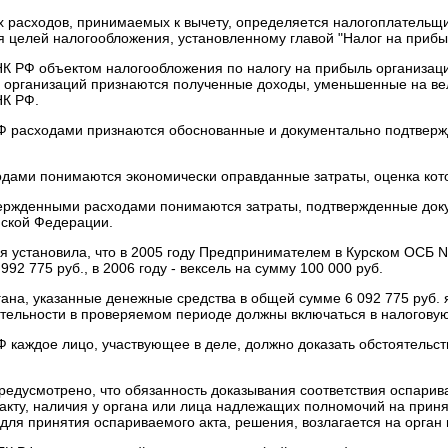
х расходов, принимаемых к вычету, определяется налогоплательщ
 целей налогообложения, установленному главой "Налог на прибы
7 НК РФ объектом налогообложения по налогу на прибыль организа
 организаций признаются полученные доходы, уменьшенные на ве
НК РФ.
 РФ расходами признаются обоснованные и документально подтвер
дами понимаются экономически оправданные затраты, оценка кот
ержденными расходами понимаются затраты, подтвержденные док
йской Федерации.
я установила, что в 2005 году Предпринимателем в Курском ОСБ 
92 775 руб., в 2006 году - вексель на сумму 100 000 руб.
гана, указанные денежные средства в общей сумме 6 092 775 руб
тельности в проверяемом периоде должны включаться в налоговую
РФ каждое лицо, участвующее в деле, должно доказать обстоятельст
предусмотрено, что обязанность доказывания соответствия оспарив
кту, наличия у органа или лица надлежащих полномочий на принят
ля принятия оспариваемого акта, решения, возлагается на орган 