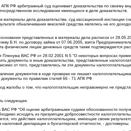
. 71 АПК РФ арбитражный суд оценивает доказательства по своему 
епосредственном исследовании имеющихся в деле доказательств.
в материалы дела доказательства, суд кассационной инстанции сч
ультате обналичивания векселей средства являлись не его доход
 основании представленных в материалы дела расписок от 28.05.200
еву Б.Н. по договору займа от 07.06.2005, взята Предпринимателем
та физическим лицам денежных средств также подтверждается расп
 Пленума ВАС РФ от 28.02.2001 N 5 "О некоторых вопросах примен
нить документы и иные доказательства, представленные налогопла
висимо от того, представлялись ли эти документы налогоплательщи
вление документов в ходе проверки не лишает налогоплательщика 
 документы по правилам статей 66 - 71 АПК РФ.
од жалобы о том, что налогоплательщик неправомерно не представ
ть следующее.
 ВАС РФ "Об оценке арбитражными судами обоснованности получе
обходимо исходить из презумпции добросовестности налогоплатель
ается, что действия налогоплательщика, имеющие своим результат
 налоговой декларации и бухгалтерской отчетности, - достоверны.