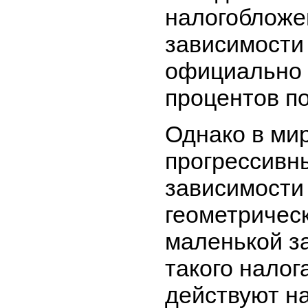
налогобложен
зависимости 
официально п
процентов п
Однако в ми
прогрессивны
зависимости 
геометрическ
маленькой з
такого налог
действуют на